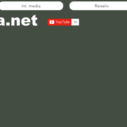
Int. media
Reiseliv
a.net