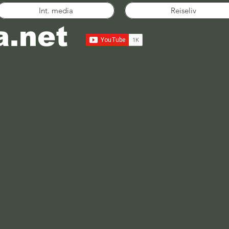
Int. media
Reiseliv
a.net