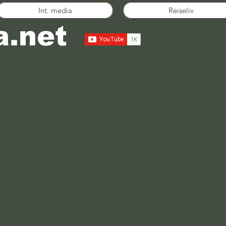
Int. media
Reiseliv
a.net