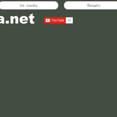
Int. media
Reiseliv
a.net